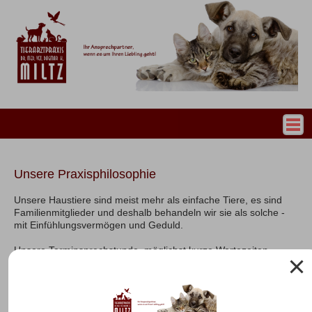
Philosophie
Aktuelles
Team
Unsere Praxisphilosophie
Leistungen
Unsere Haustiere sind meist mehr als einfache Tiere, es sind
Familienmitglieder und deshalb behandeln wir sie als solche -
Wissenswertes
mit Einfühlungsvermögen und Geduld.
Ernährungsberatung
Unsere Terminsprechstunde, möglichst kurze Wartezeiten,
Mein Hund beim Tierarzt
erhöhte Käfigabstellplätze und Sichtschutzangebote im
Wartezimmer sorgen für eine streßarme Umgebung.
Meine Katze beim Tierarzt
Ausreichend Zeit für eine freundliche Begrüßung Ihrer Tiere und
Zecken, Flöhe und ihre Folgeerkrankungen